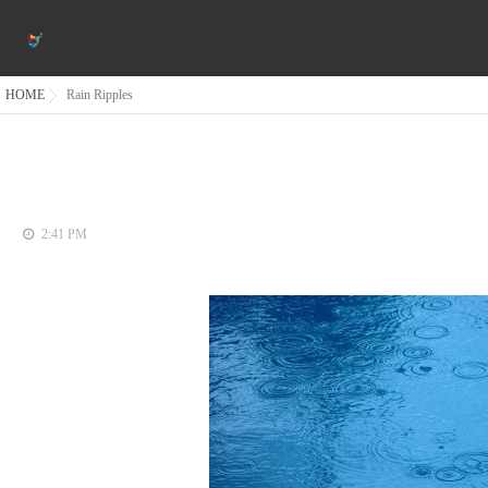
HOME
Rain Ripples
2:41 PM