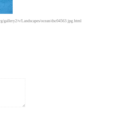
rg/gallery2/v/Landscapes/ocean/dsc04563.jpg.html