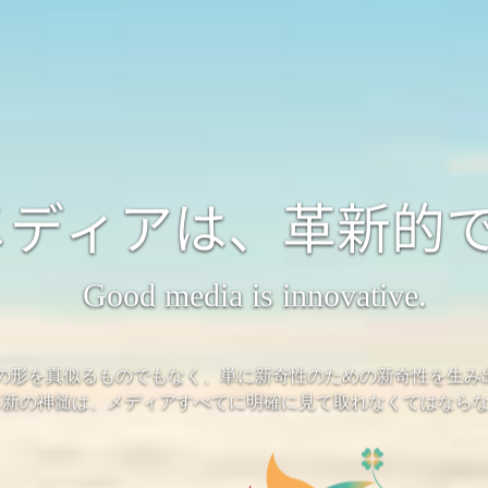
メディアは、革新的
Good media is innovative.
の形を真似るものでもなく、単に新奇性のための新奇性を生み
革新の神髄は、メディアすべてに明確に見て取れなくてはなら