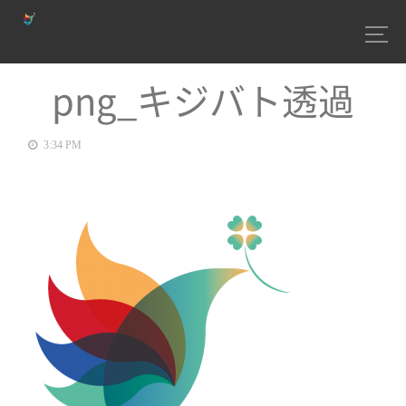
png_キジバト透過
3:34 PM