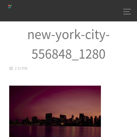
new-york-city-
556848_1280
2:31 PM