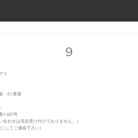
９
アイ
業・EC事業
）
-605号
のお問い合わせは現在受け付けておりません。）
 （※を@にしてご連絡下さい）