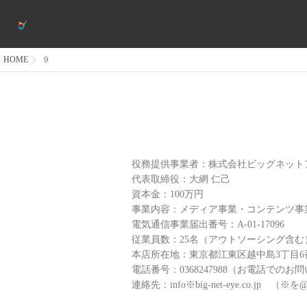
HOME
９
役務提供事業者：株式会社ビッグネット
代表取締役：大網 仁己
資本金：100万円
事業内容：メディア事業・コンテンツ事
電気通信事業届出番号：A-01-17096
従業員数：25名（アウトソーシング含む
本店所在地：東京都江東区越中島3丁目6番1
電話番号：0368247988（お電話で
連絡先：info※big-net-eye.co.jp